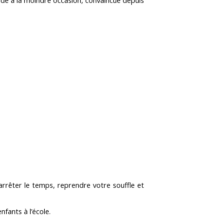
ande à la moindre occasion, convaincue depuis
rrêter le temps, reprendre votre souffle et
nfants à l’école.