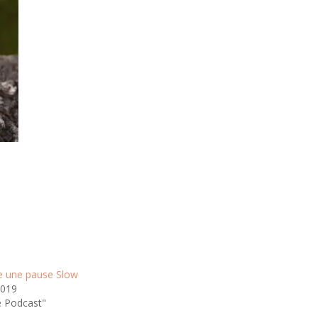
re une pause Slow
 2019
e Podcast"