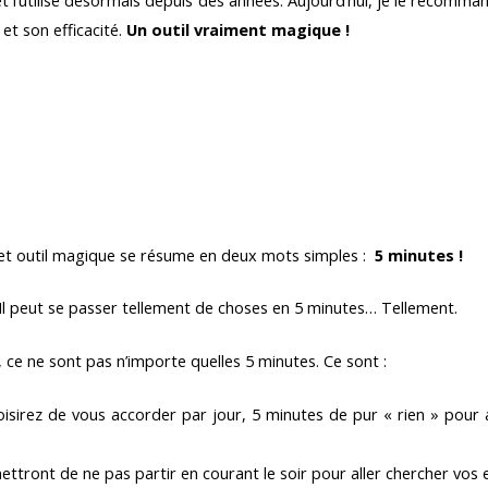
et l’utilise désormais depuis des années. Aujourd’hui, je le recomm
 et son efficacité.
Un outil vraiment magique !
 cet outil magique se résume en deux mots simples :
5 minutes !
s ! Il peut se passer tellement de choses en 5 minutes… Tellement.
 ce ne sont pas n’importe quelles 5 minutes. Ce sont :
sirez de vous accorder par jour, 5 minutes de pur « rien » pour a
ttront de ne pas partir en courant le soir pour aller chercher vos e