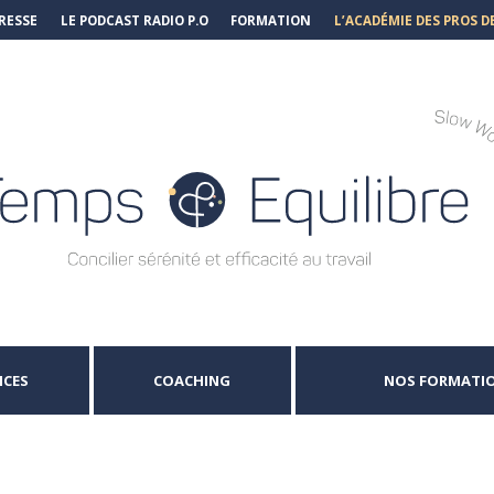
RESSE
LE PODCAST RADIO P.O
FORMATION
L’ACADÉMIE DES PROS D
NCES
COACHING
NOS FORMATION