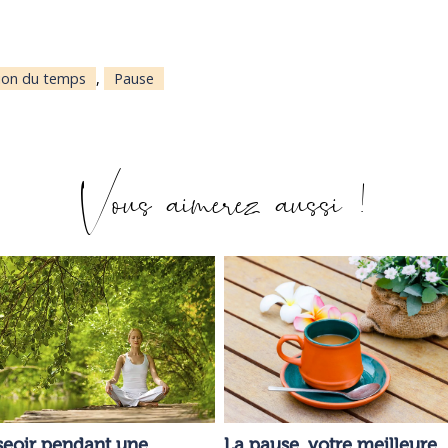
ion du temps
,
Pause
Vous aimerez aussi !
La pause, votre meilleure
seoir pendant une