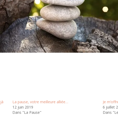
jà
La pause, votre meilleure alliée…
Je m’off
12 juin 2019
6 juillet
Dans "La Pause"
Dans "L