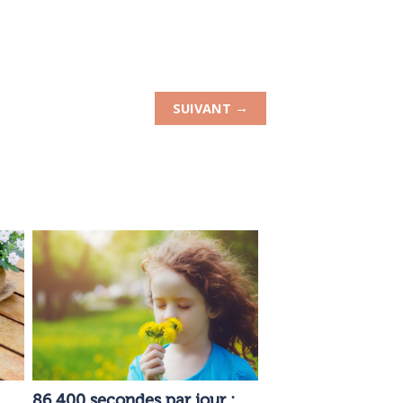
→
SUIVANT
86 400 secondes par jour :