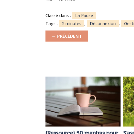
Classé dans :
La Pause
Tags :
5 minutes
,
Déconnexion
,
Gest
←
PRÉCÉDENT
{Ressource} 50 mantras pour
S’as